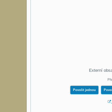
Externí obs
Pře
Povolit jednou
Povol