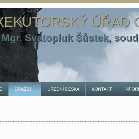
XEKUTORSKÝ ÚŘAD
Mgr. Svatopluk Šůstek, soud
É
DRAŽBY
ÚŘEDNÍ DESKA
KONTAKT
INFOR