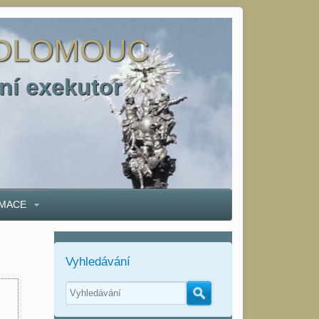
 OLOMOUC
ní exekutor
MACE
Vyhledávání
Hledat